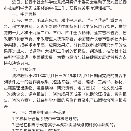
近日，长春市社会科学优秀成果奖评审委员会启动了第九届长春
市社会科学优秀成果奖的申报工作，现将有关事宜通知如下。
一、指导思想
以马列主义、毛泽东思想、邓小平理论、“三个代表”重要思
想、科学发展观、习近平新时代中国特色社会主义思想为指导，贯彻
党的十九大和十九届二中、三中、四中全会精神，落实吉林省委、省
政府和长春市委、市政府重大决策部署，紧密结合长春市哲学社会科
学实际，把学术水平高、应用效果好，能代表我市社科研究水平的成
果评选出来，以调动广大社科工作者的积极性、创造性，推动我市社
会科学事业进一步繁荣发展，为我市经济与社会健康发展提供智力支
持和决策参考。
二、申报范围
我校教师于2018年1月1日－2019年12月31日期间完成的符合下
列条件之一的著作类成果（包括专著、译著、编著、工具书、教材、
古籍整理出版物、通俗读物、研究资料、地方志书）、论文类成果
（包括论文、调查报告）、咨询成果类成果（包括论证报告、咨询报
告、咨询方案）、社会科学方面的音像作品及电子出版物均可申报参
评。
三、下列成果的申请不予受理
1.学校科研管理系统中未审核通过的；
2.已经在相当于或者高于本奖项奖励级别的评奖中获奖的；
3.著作权有争议尚未解决的；