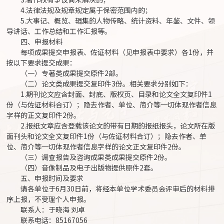
4.法律法规及规章规定属于保密范围内的；
5.大事记、概览、辑集的人物传略、统计资料、年鉴、文件、领
导讲话、工作总结和工作汇报等。
四、申报材料
每项成果提交申报表、佐证材料（见申报表中要求）各1份，并
按以下要求提交成果：
（一）专著类成果提交原件2部。
（二）论文类成果提交复印件3份。相关要求分别如下：
1.期刊论文应含封面、封底、版权页、目录和论文全文复印件1
份（与佐证材料合订）；隐去作者、单位、简介等一切体现作者信息
字样的正文复印件2份。
2.报纸文章应含登载该论文的带有日期的报纸报头，论文所在版
面刊头和论文全文复印件1份（与佐证材料合订）；隐去作者、单
位、简介等一切体现作者信息字样的论文正文复印件2份。
（三）调查报告及咨询成果类成果提交原件2份。
（四）音像制品及电子出版物提供原件2套。
五、申报时间及要求
请各单位于6月30日前，将经本单位学术委员会评审后的材料排
序上报，不受理个人申报。
联系人：于晓海 刘卓
联系电话：85167056