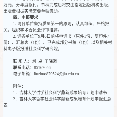
万元，分年度拨付。书稿完成后将交由指定出版机构出版，
出版费根据实际需要单独资助。
四、申报要求
1. 请各单位坚持质量第一的原则，认真组织、严格把
关，组织学术委员会评审推荐。
2. 请各单位于
9
月
6
日前将申请书（
原件
1份，复印件
7
份）、汇总表（1份）、已完成部分书稿（1份）以及相关材
料电子版报送社会科学
研究院
。
联
系
人：刘
卓
于晓海
联系电话：
85167056
电子邮箱：
liuzhuo870524@jlu.edu.cn
附件：
1．吉林大学哲学社会科学鼎新成果培育计划申请书
2．吉林大学哲学社会科学鼎新成果培育计划申报汇总
表