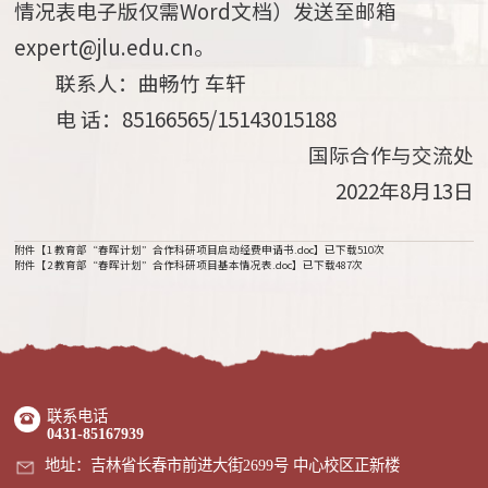
情况表电子版仅需Word文档）发送至邮箱
expert@jlu.edu.cn。
联系人：曲畅竹 车轩
电 话：85166565/15143015188
国际合作与交流处
2022年8月13日
附件【
1 教育部“春晖计划”合作科研项目启动经费申请书.doc
】已下载
510
次
附件【
2 教育部“春晖计划”合作科研项目基本情况表.doc
】已下载
487
次
联系电话
0431-85167939
地址：吉林省长春市前进大街2699号 中心校区正新楼