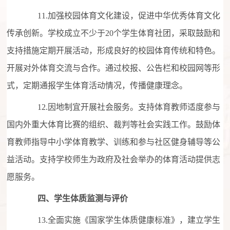
11.加强校园体育文化建设，促进中华优秀体育文化
传承创新。学校成立不少于20个学生体育社团，采取鼓励和
支持措施定期开展活动，形成良好的校园体育传统和特色。
开展对外体育交流与合作。通过校报、公告栏和校园网等形
式，定期通报学生体育活动情况，传播健康理念。
12.因地制宜开展社会服务。支持体育教师适度参与
国内外重大体育比赛的组织、裁判等社会实践工作。鼓励体
育教师指导中小学体育教学、训练和参与社区健身辅导等公
益活动。支持学校师生为政府及社会举办的体育活动提供志
愿服务。
四、学生体质监测与评价
13.全面实施《国家学生体质健康标准》，建立学生