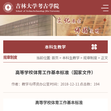
本科生教学
当前位置:
首页
>
本科生教学
>
规章制度
> 正文
规章制度
高等学校体育工作基本标准（国家文件）
作者：教学与师资办公室
时间：2018-12-11
点击数：
194
高等学校体育工作基本标准