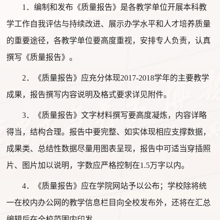
1
．编制和发布
《质量报告》是各教学单位
开展本科教
学工作自我评估
与持续改进、
展示
办学水平和人才培养质量
的重要途径，
各教学单位
要
高度重视，安排专人负责，认真
撰写《质量报告》。
2
．
《质量报告》应充分体现
201
7
-201
8
学年的主要教学
成果，报告撰写内容说明
及格式要求
详见附件。
3
．
《质量报告》文字材料撰写
要
高度凝炼，内容详略
得当，结构合理。报告中
要
完整、如实体现相应
支撑
数据
，
成果类、总结性
数据
尽量用
图
表呈现，报告中可适当穿插
照
片、
图片加以
说明
，字数应
严格
控制在
1
.5
万字以内
。
4
．
《质量报告》
应在学院网站予以公布；学校除将
统
一在校内办公网的教学信息栏目向全校发布
外，还将在汇总
编辑后在全校范围内印发。