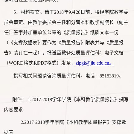
5
．
材料提交。请
于
2018
年
9
月
28
日前，
将经学院教学委
员会审定、
由
教学委员会主任和
分管本科教学
副院长（副主
任）
签字
并
加盖单位公章
的
《质量报告》纸质文本
一
份
（《
支撑数据表
》
要作为《质量报告》附表并与《质量报
告》装订在一起），
报
送至教务处质量评估科
；
电子文档
（
WORD
格式和
PDF
格式）发至：
zlpgk@jlu.edu.cn
。
撰写相关问题请咨询质量评估科
。电话：
85153819
。
附件
：
1.2017
-201
8
学年学院《本科教学质量报告》撰写
内容
要求
2.2017-2018
学年学院《本科教学质量报告》支撑数
据表