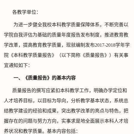
各教学单位：
为进一步健全我校本科教学质量保障体系，
不断
完善以
学院自我评估为基础的质量年度报告发布制度，推进教育教
学改革，提高教育教学质量
，
现就
编制发布
201
7-
201
8
学年学
院《本科教学质量报告》（以下简称《质量报告》）有关事
宜通知如下：
一、《质量报告》的基本内容
质量报告的撰写应
紧扣
本科教学工作，
明确办学定位和
人才培养目标
，
以目标为导向，
分析教学基本状态，
系统总
结
教学
建设的经验和成果
，突出教学改革
的
亮点
与特色
，
把
握存在的问题与努力方向，实事求是地
全面展示本科人才培
养状况和教学质量。基本内容包括：