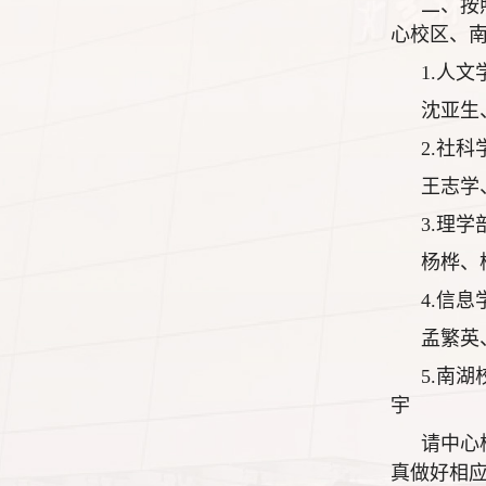
二、按
心校区、
1.人
沈亚生
2.社
王志学
3.理
杨桦、
4.信
孟繁英
5.南
宇
请中心
真做好相