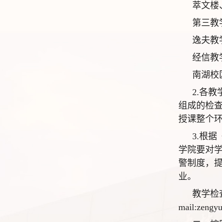
萃文楼
第三教
逸夫教
经信教
南湖校
2.各
组成的检
授课整个
3.根
学院要对
警制度，
业。
教学检
mail:zeng