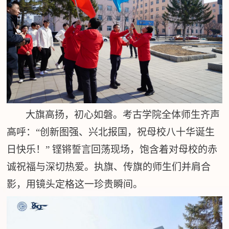
大旗高扬，初心如磐。考古学院全体师生齐声
高呼：
“创新图强、兴北报国，祝母校八十华诞生
日快乐！” 铿锵誓言回荡现场，饱含着对母校的赤
诚祝福与深切热爱。执旗、传旗的师生们并肩合
影，用镜头定格这一珍贵瞬间。