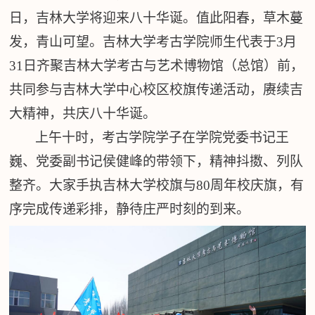
日，吉林大学将迎来八十华诞。值此阳春，草木蔓
发，青山可望。吉林大学考古学院师生
代表
于
3月
31日齐聚吉林大学考古与艺术博物馆
（
总馆
）
前，
共同参与吉林大学中心校区校旗传递活动，赓续吉
大精神，共庆八十华诞。
上午十时，考古学院学子在学院党委书记王
巍、党委副书记侯健峰
的带领下，精神抖擞、列队
整齐。大家手执吉林大学校旗与
80周年校庆旗，有
序完成传递彩排，静待庄严时刻的到来。