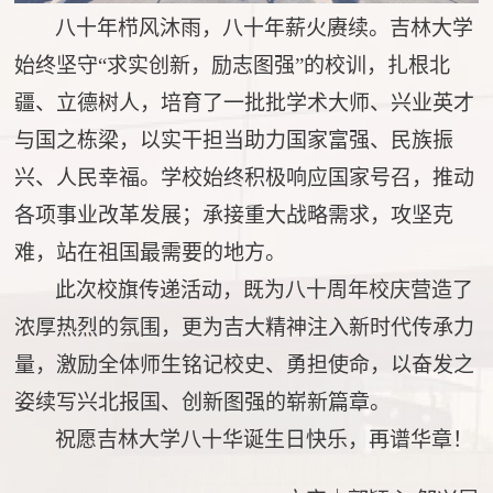
八十年栉风沐雨，八十年薪火赓续。吉林大学
始终坚守
“求实创新，励志图强”的校训，扎根北
疆、立德树人，培育了一批批学术大师、兴业英才
与国之栋梁，以实干担当助力国家富强、民族振
兴、人民幸福。学校始终积极响应国家号召，推动
各项事业改革发展；承接重大战略需求，攻坚克
难，站在祖国最需要的地方。
此次校旗传递活动，既为八十周年校庆营造了
浓厚热烈的氛围，更为吉大精神注入新时代传承力
量，激励全体师生铭记校史、勇担使命，以奋发之
姿续写兴北报国、创新图强的崭新篇章。
祝愿吉林大学八十华诞生日快乐，再谱华章！