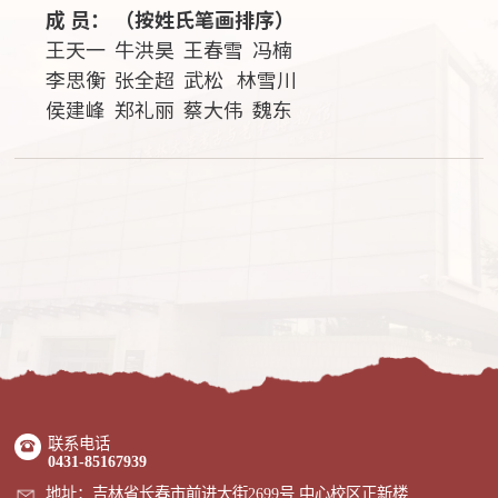
成 员： （按姓氏笔画排序）
王天一 牛洪昊 王春雪 冯楠
李思衡 张全超 武松 林雪川
侯建峰 郑礼丽 蔡大伟 魏东
联系电话
0431-85167939
地址：吉林省长春市前进大街2699号 中心校区正新楼