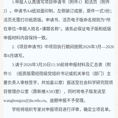
1.
申报人认真填写项目申请书（附件
1
）和活页（附件
2
）。申请书
A4
纸双面印制，左侧装订成册，原件一式
3
份；
活页无需打印纸质版。申请书、活页电子版命名规则为“所
在单位
+
申报人姓名
+
课题名称”。请务必保证电子版和纸版
申报材料内容保持一致。
2.
《项目申请书》中项目执行期间按照
2026
年
3
月—
2026
年
6
月填写。
3.
请于
2026
年
3
月
20
日
11:30
前将申报材料及汇总表（附
件
3
）（纸质版需经院级党组织书记或机关单位（部门）主
要负责人审核签字，并加盖公章）报送至社会科学研究院项
目管理办公室（鼎新楼
A503
室），同时将电子版发送至
wanghongxu@jlu.edu.cn
。逾期申报不予受理。
学校将组织专家对申报项目进行评审，确定立项名单。