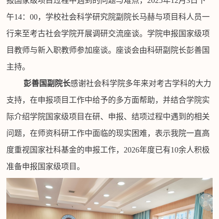
报国家级项目过程中遇到的问题与难点，
2025
年
12
月
3
日下
午
14
：
00
，学校社会科学研究院副院长马赫与项目科人员一
行来至考古社会学院开展调研交流座谈。学院申报国家级项
目教师与新入职教师参加座谈。座谈会由科研副院长彭善国
主持。
彭善国副院长
感谢社会科学院多年来对考古学科的大力
支持，在申报项目工作中给予的多方面帮助，并结合学院实
际介绍学院国家级项目在研、申报、结项过程中遇到的相关
问题，在师资科研工作中面临的现实困难，表示我院一直高
度重视国家社科基金的申报工作，
2026
年度已有
10
余人积极
准备申报国家级项目。