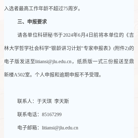
入选者最高工作年龄不超过75周岁。
三、申报要求
请各单位科研秘书于
202
4
年6
月4日
前将本单位的《吉
林大学哲学社会科学
“银龄讲习计划”专家
申报
表》
(附件
2
)的
电子版发送至
litiansi
@jlu
.
edu.cn，纸质版一式三份报送至鼎
新楼A50
2
室。个人申报和逾期申报不予受理。
联系人
：于天琪
李天斯
联系电话：
85167299
电子邮箱：
litiansi
@jlu.edu.cn