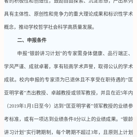
者的积极性和创造性
，
鼓励
自由探索、
沉淀
思想，
产出系列
具有主体性、原创性和竞争力的重大理论成果和标识性学术
概念
，
推动学校哲学社会科学高质量发展。
二、
申报条件
申报
“银龄讲习计划”的专家需身体健康、品行端正、
学风严谨、成就卓著，享有较高学术声誉，取得公认的学术
成就。校内申报的专家须为已退休且不享受在职待遇的“匡
亚明学者”杰出教授、卓越教授或领军教授，并且在近5年内
（2019年1月1日至今）达到“匡亚明学者”领军教授的业绩参
考标准，或有一项达到业绩条件8分以上的业绩成果。“银龄
讲习计划”实行聘期制，每个聘期不超过3年，且原则上计划