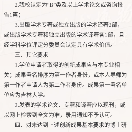
2.我校认定为“B”类及以上学术论文或咨询报
告1篇
；
3.出版学术专著或独立出版的学术译著2部
，
或出版学术专著和
独
立出版的学术译著各
1部，且
经学科学位评定分委员会认定具有学术
价值
。
三、其它要求
1.学位申请者取得的创新成果应与本专业相
关
；
成果署名排序为第
一作者身份，或本人导师为
第一作者申请人为第二作者身份。成果第一署名单
位应为吉林大学。
2.发表的学术论文、专著和译著应以现刊
，
或
以网上检索到全文为准，录用通知不予认可。
四、对未达到上述创新成果基本要求的博士研