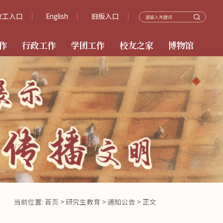
教工入口
English
旧版入口
作
行政工作
学团工作
校友之家
博物馆
当前位置:
首页
>
研究生教育
>
通知公告
> 正文