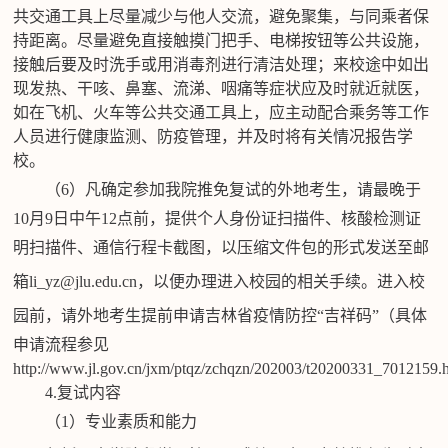
共交通工具上尽量减少与他人交流，避免聚集，与同乘者保
持距离。尽量避免直接触摸门把手、电梯按钮等公共设施，
接触后要及时洗手或用消毒剂进行清洁处理；来校途中如出
现发热、干咳、鼻塞、流涕、咽痛等症状应及时就近就医，
如在飞机、火车等公共交通工具上，应主动配合乘务等工作
人员进行健康监测、防疫管理，并及时将有关情况报告学
校。
（
6）凡确定参加我院推免复试的外地考生，请最晚于
10月9日中午12点前，提供个人身份证扫描件、核酸检测证
明扫描件、通信行程卡截图，以压缩文件包的形式发送至
邮
箱
li_yz@jlu.edu.cn
，以便办理进入校园的相关手续。进入校
园前，请外地考生提前申请吉林省疫情防控
“吉祥码”（具体
申请流程参见
http://www.jl.gov.cn/jxm/ptqz/zchqzn/202003/t20200331_701215
4.复试内容
（
1）专业素质和能力