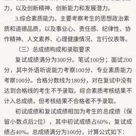
力，以及创新精神、创新能力和发展潜力。
3
.综合素质
能力
。主要考察考生的思想政治素
质和道德品质，以及事业心、责任感、纪律性、协
作精神、人文素养、心理健康情况、言行仪表等。
（
三
）总成绩构成和录取要求
复试成绩满分为
300分
。
笔试
100分；面试200
分，其中
外语听说能力考察
10
0分、专业素质能力
考察100分。
合格分数线为
180分，对在复试中没有
达到合格线的考生不予录取。综合素质考核结果不
计入总成绩，但考核结果不合格者不予录取。
初试成绩和复试成绩相加为考生的总成绩
（
保
留小数点后
2位
）
，其中初试成绩占
6
0%，复试成
绩占
4
0%。总成绩满分为100分，计算公式如下：