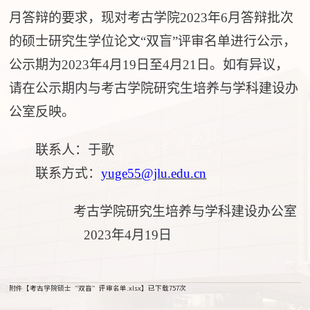
月答辩的要求，现对考古学院
2023年6月
答辩
批次
的
硕士研究生学位论文
“双盲”评审名单
进行公示，
公示期为
2023年
4
月
19
日至
4
月
21
日。
如有异议，
请在公示期内与考古学院研究生培养与学科建设办
公室反映。
联系人：于歌
联系方式：
yuge55@jlu.edu.cn
考古学院
研究生培养与学科建设办公室
2023年
4
月
19
日
附件【
考古学院硕士“双盲”评审名单.xlsx
】已下载
757
次