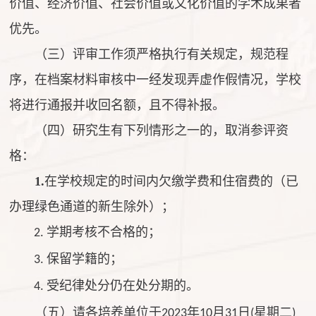
价值、经济价值、社会价值或文化价值的学术成果者
优先。
（三）评审工作须严格执行有关规定，规范程
序，在档案材料审核中一经发现弄虚作假情况，学校
将进行通报并收回名额，且不得补报。
（四）研究生有下列情形之一的，取消参评资
格：
1.
在学校规定的时间内欠缴学费和住宿费的（已
办理绿色通道的新生除外）；
学期考核不合格的；
2
.
保留学籍的；
3.
受纪律处分仍在处分期的。
4.
（五）请各培养单位于
年
月
日
星期二
2023
10
31
(
)