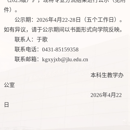
（
2025级）》，现将专业分流结果进行公示（见附
件）。
公示期：
202
6
年
4
月
22-28
日
（
五个工作日
）。
如有异议，请于公示期间以书面形式向学院反映。
联系人：于歌
联系电话：
0431-851
59358
联系邮箱：
kgxyjxb@jlu.edu.cn
本科生教学办
公室
2026年4月22
日