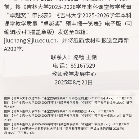
前，将《吉林大学2025-2026学年本科课堂教学质量
“卓越奖”申报表》《吉林大学2025-2026学年本科
课堂教学质量“卓越奖”预申报一览表》电子版（可
编辑版+扫描盖章版）发送至邮箱：
jluchang@jlu.edu.cn，并将纸质版材料报送至鼎新
A209室。
联系人：路畅 王储
电 话：85167529
教师教学发展中心
2025年8月21日
附件【
附件2-关于改进本科“课堂教学质量奖”评选办法的通知-2020年1月.docx
】已下载
233
次
附件【
附件6-吉林大学2025-2026学年本科课堂教学质量“卓越奖”预申报单位名单.docx
】已下
载
238
次
附件【
附件1-吉林大学本科“课堂教学质量奖”评选奖励办法.docx
】已下载
229
次
附件【
附件5-吉林大学2025-2026学年本科课堂教学质量“卓越奖”预申报一览表.xlsx
】已下载
233
次
附件【
附件4-吉林大学2025-2026学年本科课堂教学质量“卓越奖”申报表.doc
】已下载
237
次
附件【
附件3-关于进一步调整吉林大学本科“课堂教学质量奖”评选办法的通知-2021年6
月.docx
】已下载
211
次