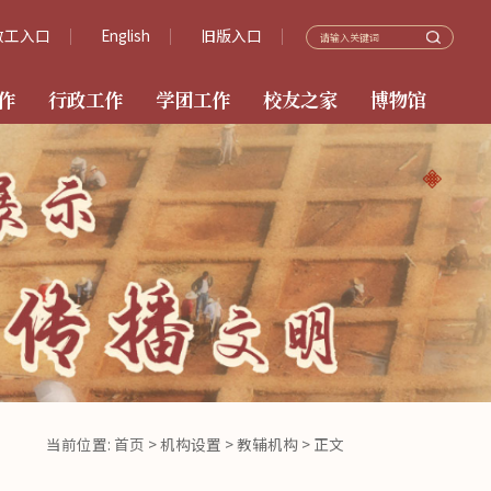
教工入口
English
旧版入口
作
行政工作
学团工作
校友之家
博物馆
当前位置:
首页
>
机构设置
>
教辅机构
> 正文